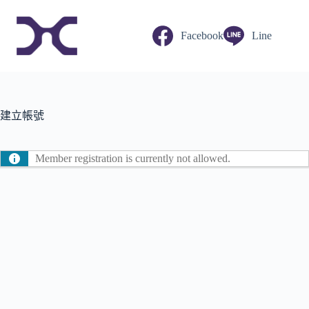
跳
至
Facebook
Line
主
要
內
容
建立帳號
Member registration is currently not allowed.